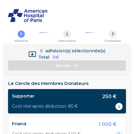
1
2
3
Sélection
Informations
Finalisation
0
adhésion(s) sélectionnée(s)
Total:
0€
Suivant
Le Cercle des Membres Donateurs
Supporter
250 €
Coût réel après déduction: 85 €
i
Friend
1 000 €